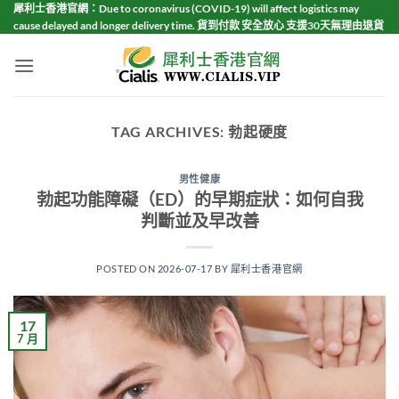
Skip
犀利士香港官網：Due to coronavirus (COVID-19) will affect logistics may
cause delayed and longer delivery time. 貨到付款 安全放心 支援30天無理由退貨
to
content
TAG ARCHIVES:
勃起硬度
男性健康
勃起功能障礙（ED）的早期症狀：如何自我
判斷並及早改善
POSTED ON
2026-07-17
BY
犀利士香港官網
17
7 月