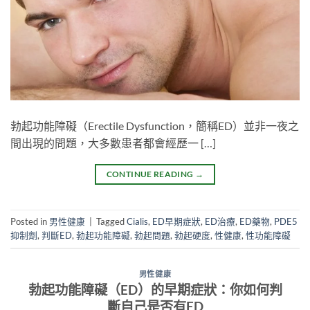
勃起功能障礙（Erectile Dysfunction，簡稱ED）並非一夜之
間出現的問題，大多數患者都會經歷一 […]
CONTINUE READING
→
Posted in
男性健康
|
Tagged
Cialis
,
ED早期症狀
,
ED治療
,
ED藥物
,
PDE5
抑制劑
,
判斷ED
,
勃起功能障礙
,
勃起問題
,
勃起硬度
,
性健康
,
性功能障礙
男性健康
勃起功能障礙（ED）的早期症狀：你如何判
斷自己是否有ED