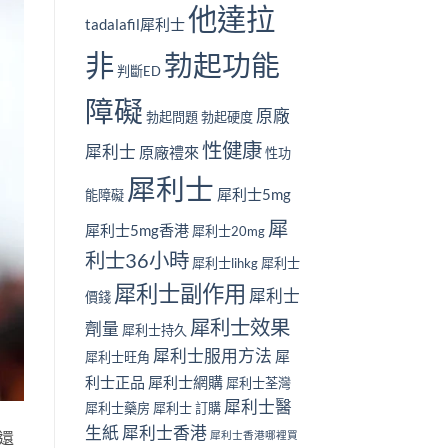
他達拉
tadalafil犀利士
非
勃起功能
判斷ED
障礙
原廠
勃起問題
勃起硬度
性健康
犀利士
原廠禮來
性功
犀利士
犀利士5mg
能障礙
犀
犀利士5mg香港
犀利士20mg
利士36小時
犀利士lihkg
犀利士
犀利士副作用
犀利士
價錢
犀利士效果
劑量
犀利士持久
犀利士服用方法
犀
犀利士旺角
利士正品
犀利士網購
犀利士荃灣
犀利士醫
犀利士藥房
犀利士 訂購
生紙
犀利士香港
還
犀利士香港哪裡買