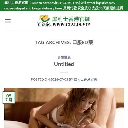
Skip
犀利士香港官網：Due to coronavirus (COVID-19) will affect logistics may
cause delayed and longer delivery time. 貨到付款 安全放心 支援30天無理由退貨
to
content
TAG ARCHIVES:
口服ED藥
男性健康
Untitled
POSTED ON
2026-07-05
BY
犀利士香港官網
05
7 月