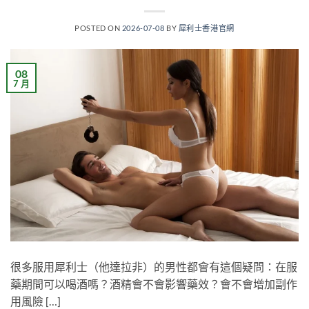
POSTED ON
2026-07-08
BY
犀利士香港官網
08
7 月
很多服用犀利士（他達拉非）的男性都會有這個疑問：在服
藥期間可以喝酒嗎？酒精會不會影響藥效？會不會增加副作
用風險 […]