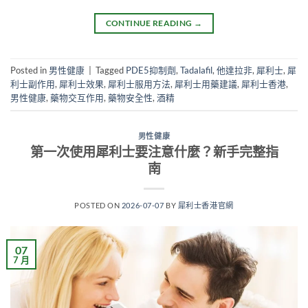
CONTINUE READING
→
Posted in
男性健康
|
Tagged
PDE5抑制劑
,
Tadalafil
,
他達拉非
,
犀利士
,
犀
利士副作用
,
犀利士效果
,
犀利士服用方法
,
犀利士用藥建議
,
犀利士香港
,
男性健康
,
藥物交互作用
,
藥物安全性
,
酒精
男性健康
第一次使用犀利士要注意什麼？新手完整指
南
POSTED ON
2026-07-07
BY
犀利士香港官網
07
7 月