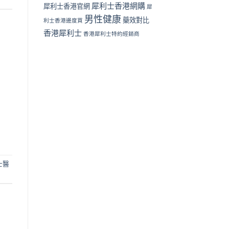
犀利士香港網購
犀利士香港官網
犀
男性健康
藥效對比
利士香港邊度買
香港犀利士
香港犀利士特約經銷商
士醫