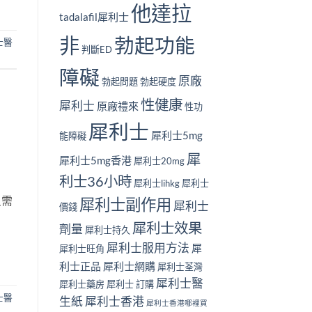
他達拉
tadalafil犀利士
非
勃起功能
士醫
判斷ED
障礙
原廠
勃起問題
勃起硬度
性健康
犀利士
原廠禮來
性功
犀利士
犀利士5mg
能障礙
犀
犀利士5mg香港
犀利士20mg
利士36小時
犀利士lihkg
犀利士
只需
犀利士副作用
犀利士
價錢
犀利士效果
劑量
犀利士持久
犀利士服用方法
犀
犀利士旺角
利士正品
犀利士網購
犀利士荃灣
犀利士醫
犀利士藥房
犀利士 訂購
士醫
生紙
犀利士香港
犀利士香港哪裡買