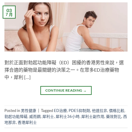
03
7 月
對於正面對勃起功能障礙（ED）困擾的香港男性來說，選
擇合適的藥物是最關鍵的決策之一。在眾多ED治療藥物
中，犀利 […]
CONTINUE READING
→
Posted in
男性健康
|
Tagged
ED治療
,
PDE5抑制劑
,
他達拉非
,
價格比較
,
勃起功能障礙
,
威而鋼
,
犀利士
,
犀利士36小時
,
犀利士副作用
,
藥效對比
,
西
地那非
,
香港犀利士