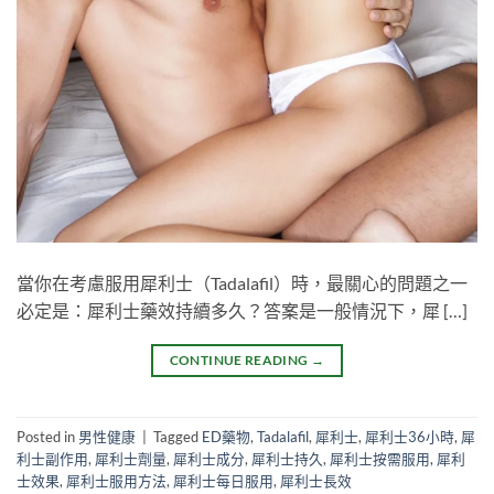
當你在考慮服用犀利士（Tadalafil）時，最關心的問題之一
必定是：犀利士藥效持續多久？答案是一般情況下，犀 […]
CONTINUE READING
→
Posted in
男性健康
|
Tagged
ED藥物
,
Tadalafil
,
犀利士
,
犀利士36小時
,
犀
利士副作用
,
犀利士劑量
,
犀利士成分
,
犀利士持久
,
犀利士按需服用
,
犀利
士效果
,
犀利士服用方法
,
犀利士每日服用
,
犀利士長效