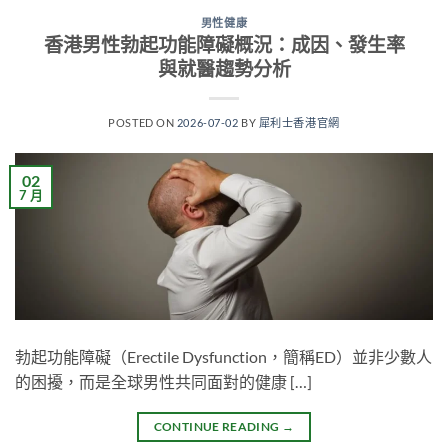
男性健康
香港男性勃起功能障礙概況：成因、發生率
與就醫趨勢分析
POSTED ON
2026-07-02
BY
犀利士香港官網
02
7 月
勃起功能障礙（Erectile Dysfunction，簡稱ED）並非少數人
的困擾，而是全球男性共同面對的健康 […]
CONTINUE READING
→