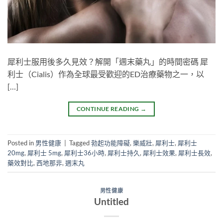
犀利士服用後多久見效？解開「週末藥丸」的時間密碼 犀
利士（Cialis）作為全球最受歡迎的ED治療藥物之一，以
[…]
CONTINUE READING
→
Posted in
男性健康
|
Tagged
勃起功能障礙
,
樂威壯
,
犀利士
,
犀利士
20mg
,
犀利士 5mg
,
犀利士36小時
,
犀利士持久
,
犀利士效果
,
犀利士長效
,
藥效對比
,
西地那非
,
週末丸
男性健康
Untitled