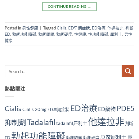
CONTINUE READING
→
Posted in
男性健康
|
Tagged
Cialis
,
ED早期症狀
,
ED治療
,
他達拉非
,
判斷
ED
,
勃起功能障礙
,
勃起問題
,
勃起硬度
,
性健康
,
性功能障礙
,
犀利士
,
男性
健康
熱點關注
ED治療
PDE5
Cialis
ED藥物
Cialis 20mg
ED早期症狀
他達拉非
Tadalafil
抑制劑
tadalafil犀利士
判斷
勃起功能障礙
原廠犀利士
原
ED
勃起問題
勃起硬度