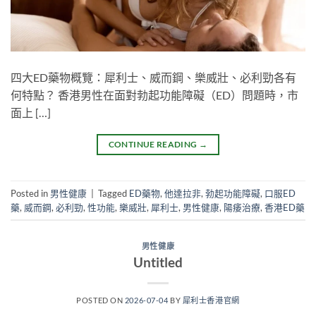
四大ED藥物概覽：犀利士、威而鋼、樂威壯、必利勁各有
何特點？ 香港男性在面對勃起功能障礙（ED）問題時，市
面上 […]
CONTINUE READING
→
Posted in
男性健康
|
Tagged
ED藥物
,
他達拉非
,
勃起功能障礙
,
口服ED
藥
,
威而鋼
,
必利勁
,
性功能
,
樂威壯
,
犀利士
,
男性健康
,
陽痿治療
,
香港ED藥
男性健康
Untitled
POSTED ON
2026-07-04
BY
犀利士香港官網