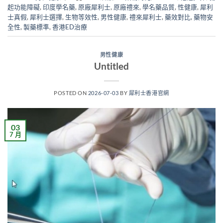
起功能障礙
,
印度學名藥
,
原廠犀利士
,
原廠禮來
,
學名藥品質
,
性健康
,
犀利
士真假
,
犀利士選擇
,
生物等效性
,
男性健康
,
禮來犀利士
,
藥效對比
,
藥物安
全性
,
製藥標準
,
香港ED治療
男性健康
Untitled
POSTED ON
2026-07-03
BY
犀利士香港官網
03
7 月