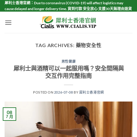
Skip
犀利士香港官網：Due to coronavirus (COVID-19) will affect logistics may
cause delayed and longer delivery time. 貨到付款 安全放心 支援30天無理由退貨
to
content
TAG ARCHIVES:
藥物安全性
男性健康
犀利士與酒精可以一起服用嗎？安全間隔與
交互作用完整指南
POSTED ON
2026-07-08
BY
犀利士香港官網
08
7 月