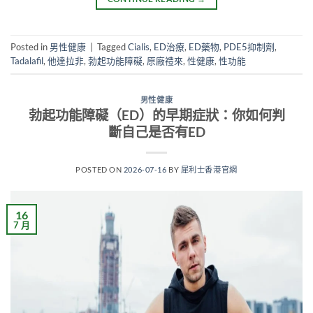
Posted in
男性健康
|
Tagged
Cialis
,
ED治療
,
ED藥物
,
PDE5抑制劑
,
Tadalafil
,
他達拉非
,
勃起功能障礙
,
原廠禮來
,
性健康
,
性功能
男性健康
勃起功能障礙（ED）的早期症狀：你如何判
斷自己是否有ED
POSTED ON
2026-07-16
BY
犀利士香港官網
16
7 月