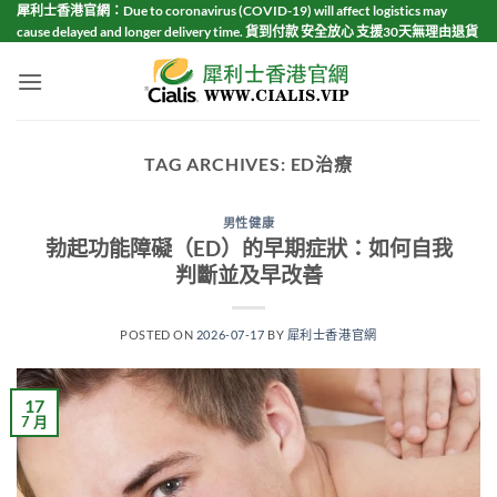
Skip
犀利士香港官網：Due to coronavirus (COVID-19) will affect logistics may
cause delayed and longer delivery time. 貨到付款 安全放心 支援30天無理由退貨
to
content
TAG ARCHIVES:
ED治療
男性健康
勃起功能障礙（ED）的早期症狀：如何自我
判斷並及早改善
POSTED ON
2026-07-17
BY
犀利士香港官網
17
7 月