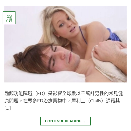
13
7 月
勃起功能障礙（ED）是影響全球數以千萬計男性的常見健
康問題。在眾多ED治療藥物中，犀利士（Cialis）憑藉其
[…]
CONTINUE READING
→