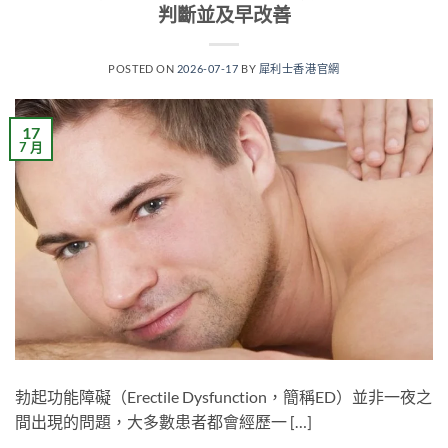
判斷並及早改善
POSTED ON
2026-07-17
BY
犀利士香港官網
17
7 月
勃起功能障礙（Erectile Dysfunction，簡稱ED）並非一夜之
間出現的問題，大多數患者都會經歷一 […]