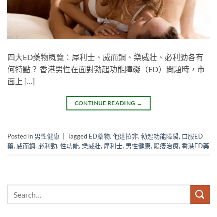
四大ED藥物概覽：犀利士、威而鋼、樂威壯、必利勁各有
何特點？ 香港男性在面對勃起功能障礙（ED）問題時，市
面上 […]
CONTINUE READING
→
Posted in
男性健康
|
Tagged
ED藥物
,
他達拉非
,
勃起功能障礙
,
口服ED
藥
,
威而鋼
,
必利勁
,
性功能
,
樂威壯
,
犀利士
,
男性健康
,
陽痿治療
,
香港ED藥