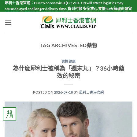
Skip
犀利士香港官網：Due to coronavirus (COVID-19) will affect logistics may
cause delayed and longer delivery time. 貨到付款 安全放心 支援30天無理由退貨
to
content
TAG ARCHIVES:
ED藥物
男性健康
為什麼犀利士被稱為「週末丸」？36小時藥
效的秘密
POSTED ON
2026-07-18
BY
犀利士香港官網
18
7 月