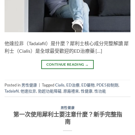
他達拉非（Tadalafil）是什麼？犀利士核心成分完整解讀 犀
利士（Cialis）是全球最受歡迎的ED治療藥 […]
CONTINUE READING
→
Posted in
男性健康
|
Tagged
Cialis
,
ED治療
,
ED藥物
,
PDE5抑制劑
,
Tadalafil
,
他達拉非
,
勃起功能障礙
,
原廠禮來
,
性健康
,
性功能
男性健康
第一次使用犀利士要注意什麼？新手完整指
南